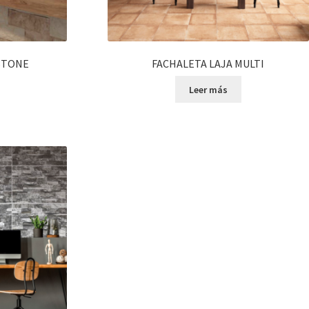
STONE
FACHALETA LAJA MULTI
Leer más