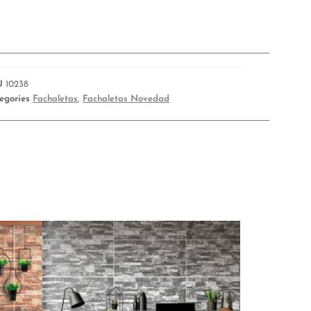
U
10238
egories
Fachaletas
,
Fachaletas Novedad