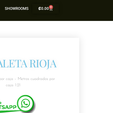
0
SHOWROOMS
₡
0.00
LETA RIOJA
por caja – Metros cuadrados por
caja: 1.21