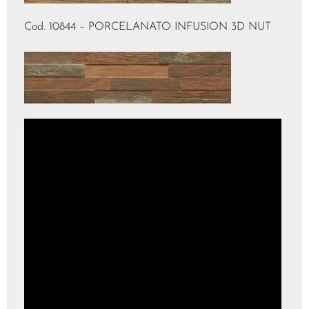
Cod. 10844 – PORCELANATO INFUSION 3D NUT