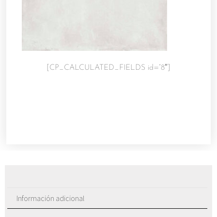
[CP_CALCULATED_FIELDS id=”8″]
Información adicional