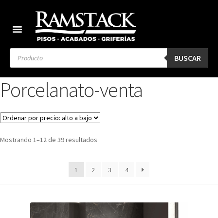
BUSCAR
Porcelanato-venta
Mostrando 1–12 de 39 resultados
1
2
3
4