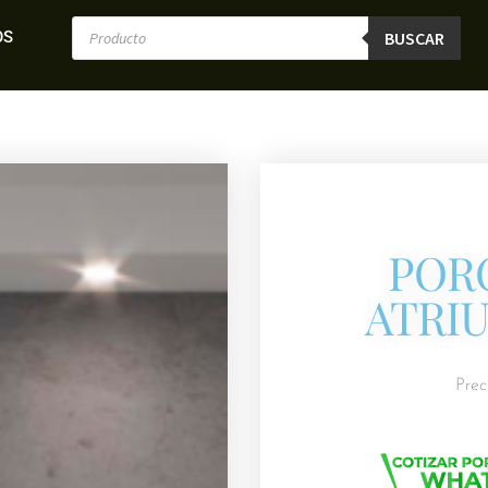
OS
BUSCAR
POR
ATRI
Prec