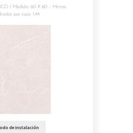
 / Medida: 60 X 60 – Metros
rados por caja: 1.44