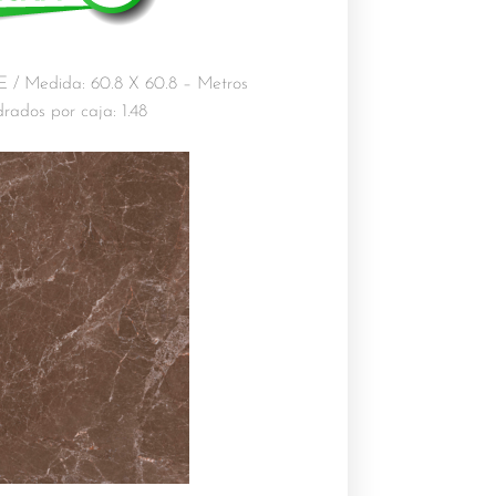
Medida: 60.8 X 60.8 – Metros
rados por caja: 1.48