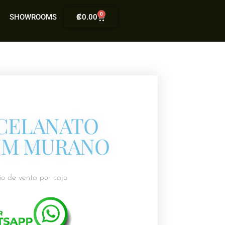
0
SHOWROOMS
₡
0.00
CELANATO
UM MURANO
io de venta por caja