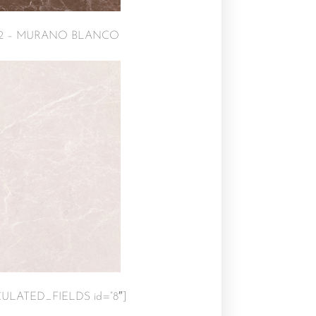
252 – MURANO BLANCO
ULATED_FIELDS id=”8″]