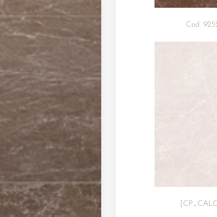
Cod. 9
[CP_CALC