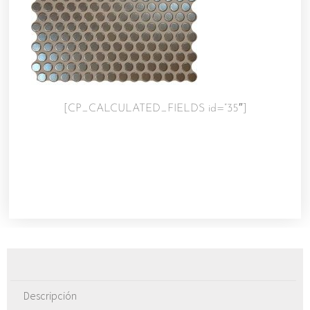
[CP_CALCULATED_FIELDS id=”35″]
Descripción