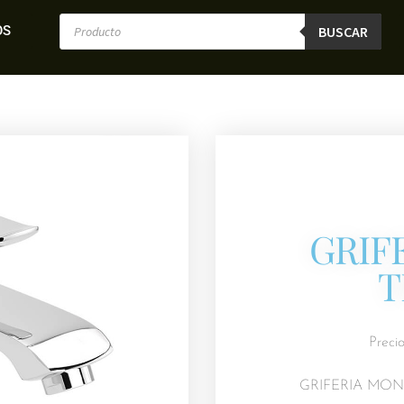
OS
BUSCAR
GRIF
T
Preci
GRIFERIA MO