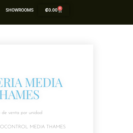
0
SHOWROOMS
₡
0.00
ERIA MEDIA
HAMES
o de venta por unidad
NOCONTROL MEDIA THAMES