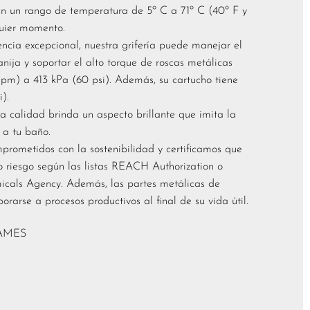
n un rango de temperatura de 5º C a 71º C (40º F y
quier momento.
ncia excepcional, nuestra grifería puede manejar el
ija y soportar el alto torque de roscas metálicas
gpm) a 413 kPa (60 psi). Además, su cartucho tiene
).
calidad brinda un aspecto brillante que imita la
 a tu baño.
rometidos con la sostenibilidad y certificamos que
o riesgo según las listas REACH Authorization o
ls Agency. Además, las partes metálicas de
orarse a procesos productivos al final de su vida útil.
AMES