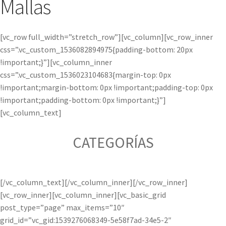
Mallas
[vc_row full_width=”stretch_row”][vc_column][vc_row_inner
css=”.vc_custom_1536082894975{padding-bottom: 20px
!important;}”][vc_column_inner
css=”.vc_custom_1536023104683{margin-top: 0px
!important;margin-bottom: 0px !important;padding-top: 0px
!important;padding-bottom: 0px !important;}”]
[vc_column_text]
CATEGORÍAS
[/vc_column_text][/vc_column_inner][/vc_row_inner]
[vc_row_inner][vc_column_inner][vc_basic_grid
post_type=”page” max_items=”10″
grid_id=”vc_gid:1539276068349-5e58f7ad-34e5-2″